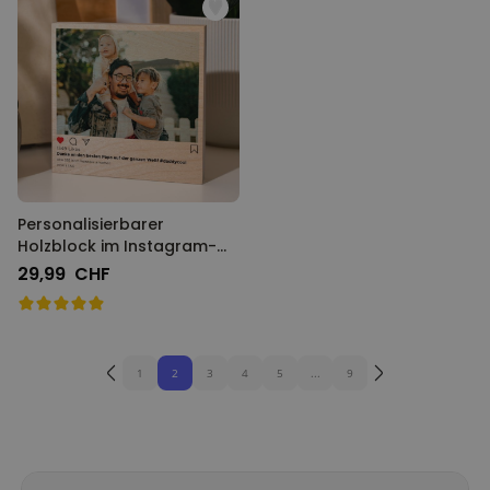
Personalisierbarer
Holzblock im Instagram-
Style
29,99 CHF
1
2
3
4
5
...
9