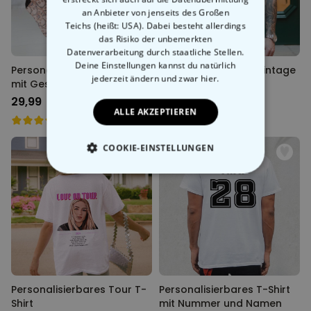
an Anbieter von jenseits des Großen
Teichs (heißt: USA). Dabei besteht allerdings
das Risiko der unbemerkten
Datenverarbeitung durch staatliche Stellen.
Deine Einstellungen kannst du natürlich
Personalisierbare Socken
Personalisierbares Vintage
jederzeit ändern
und zwar hier.
mit Gesicht
Bootleg T-Shirt
29,99 CHF
34,99 CHF
ALLE AKZEPTIEREN
COOKIE-EINSTELLUNGEN
ESSENTIELL
PERFORMANCE
MARKETING
SONSTIGE
Personalisierbares Tour T-
Personalisierbares T-Shirt
Shirt
mit Nummer und Namen