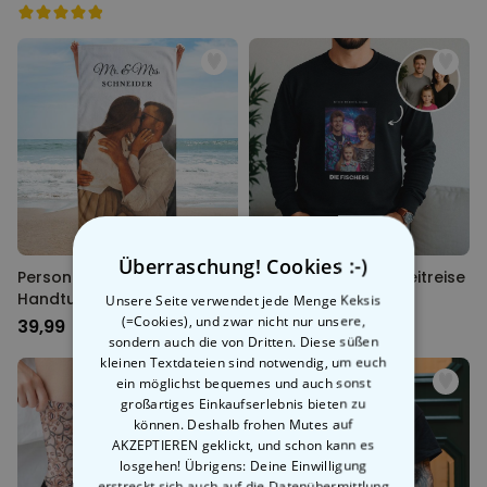
Überraschung! Cookies :-)
Personalisierbares
Personalisierbarer Zeitreise
Handtuch mit Foto und Text
Pullover
Unsere Seite verwendet jede Menge Keksis
(=Cookies), und zwar nicht nur unsere,
39,99 CHF
44,99 CHF
sondern auch die von Dritten. Diese süßen
kleinen Textdateien sind notwendig, um euch
ein möglichst bequemes und auch sonst
großartiges Einkaufserlebnis bieten zu
können. Deshalb frohen Mutes auf
AKZEPTIEREN geklickt, und schon kann es
losgehen! Übrigens: Deine Einwilligung
erstreckt sich auch auf die Datenübermittlung