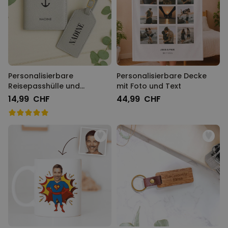
Personalisierbare
Personalisierbare Decke
Reisepasshülle und
mit Foto und Text
Koffertag mit Symbol und
14,99 CHF
44,99 CHF
Text