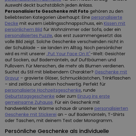
Auswahl deckt buchstäblich jeden Anlass.
Personalisierte Geschenke mit Foto
gehören zu den
beliebtesten Kategorien überhaupt: Eine
personalisierte
Decke
mit eurem Lieblingsschnappschuss, ein
Kissen mit
persönlichem Bild
für Wohnzimmer oder Sofa, oder ein
personalisiertes Puzzle
, das erst zusammengesetzt das
volle Bild zeigt. Solche Geschenke verschwinden nicht in
der Schublade – sie landen im Alltag. Noch persönlicher
wird es mit unserer
„Put Your Face On It"
-Welt: Gesichter
auf Socken, auf Bademänteln, auf Duftbäumen und
Pullovern. Für Menschen, die mehr als Blumen verdienen.
Suchst du Stil mit bleibendem Charakter?
Geschenke mit
Gravur
– gravierte Gläser, Schmuckkästchen, Trinkflaschen
– sind zeitlos und wirken hochwertig. Perfekt für
personalisierte Hochzeitsgeschenke
, runde
Geburtstagsgeschenke
oder zum
Einzug ins erste
gemeinsame Zuhause
. Für ein Geschenk mit
handwerklicher Wärme schaue dir unsere
personalisierten
Geschenke mit Stickerei
an – auf Bademänteln, T-Shirts
oder Taschen, mit deinem Text oder Monogramm.
Persönliche Geschenke als individuelle