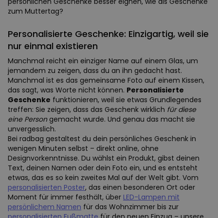
persönlichen Geschenke besser eignen, wie als Geschenke
zum Muttertag?
Personalisierte Geschenke: Einzigartig, weil sie
nur einmal existieren
Manchmal reicht ein einziger Name auf einem Glas, um
jemandem zu zeigen, dass du an ihn gedacht hast.
Manchmal ist es das gemeinsame Foto auf einem Kissen,
das sagt, was Worte nicht können.
Personalisierte
Geschenke
funktionieren, weil sie etwas Grundlegendes
treffen: Sie zeigen, dass das Geschenk wirklich
für diese
eine Person
gemacht wurde. Und genau das macht sie
unvergesslich.
Bei radbag gestaltest du dein persönliches Geschenk in
wenigen Minuten selbst – direkt online, ohne
Designvorkenntnisse. Du wählst ein Produkt, gibst deinen
Text, deinen Namen oder dein Foto ein, und es entsteht
etwas, das es so kein zweites Mal auf der Welt gibt. Vom
personalisierten Poster
, das einen besonderen Ort oder
Moment für immer festhält, über
LED-Lampen mit
persönlichem Namen
für das Wohnzimmer bis zur
personalisierten Fußmatte
für den neuen Einzug – unsere