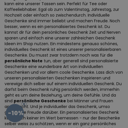
kann eine unserer Tassen sein. Perfekt für Tee oder
Kaffeeliebhaber. Egal ob zum Valentinstag, Jahrestag, zur
Hochzeit oder einfach so zwischendurch. Individuelle
Geschenke sind immer beliebt und machen Freude. Noch
besser, wenn es ein personalisiertes Geschenk ist. Du
kannst dir für dein persönliches Geschenk Zeit und Nerven
sparen und einfach eine unserer zahlreichen Geschenk
Ideen im Shop nutzen. Ein mindestens genauso schönes,
individuelles Geschenk ist eines unserer personalisierbaren
Geschenke. Du musst zwar trotzdem noch was für die
persönliche Note
tun, aber generell sind personalisierte
Geschenke eine wunderbare Art von individuellen
Geschenken und vor allem coole Geschenke. Lass dich von
unseren personalisierten Geschenken inspirieren und
verewige dich selber auf einem individuellen Geschenk. Du
darfst beim Geschenk ruhig persönlich werden, immerhin
geht es um deine Beziehung, um deine Gefühle. Und da
sind
persönliche Geschenke
bei Männer und Frauen
angebracht. Und je individueller das Geschenk, umso
-10%
grösser die Freude darüber. Ein personalisiertes Geschenk
kann auch keiner im Wert bemessen - nur der Beschenke
selber weiss zu schätzen, wenn er ein ganz persönliches